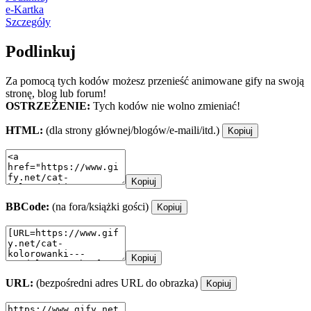
e-Kartka
Szczegóły
Podlinkuj
Za pomocą tych kodów możesz przenieść animowane gify na swoją
stronę, blog lub forum!
OSTRZEŻENIE:
Tych kodów nie wolno zmieniać!
HTML:
(dla strony głównej/blogów/e-maili/itd.)
Kopiuj
Kopiuj
BBCode:
(na fora/książki gości)
Kopiuj
Kopiuj
URL:
(bezpośredni adres URL do obrazka)
Kopiuj