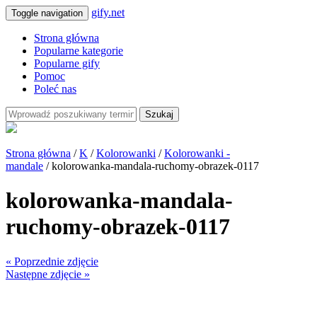
gify.net
Toggle navigation
Strona główna
Popularne kategorie
Popularne gify
Pomoc
Poleć nas
Szukaj
Strona główna
/
K
/
Kolorowanki
/
Kolorowanki -
mandale
/ kolorowanka-mandala-ruchomy-obrazek-0117
kolorowanka-mandala-
ruchomy-obrazek-0117
« Poprzednie zdjęcie
Następne zdjęcie »