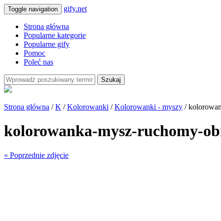
gify.net
Toggle navigation
Strona główna
Popularne kategorie
Popularne gify
Pomoc
Poleć nas
Szukaj
Strona główna
/
K
/
Kolorowanki
/
Kolorowanki - myszy
/ kolorowa
kolorowanka-mysz-ruchomy-ob
« Poprzednie zdjęcie