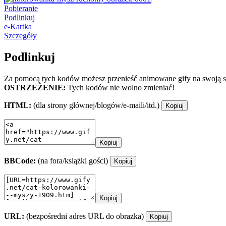
Pobieranie
Podlinkuj
e-Kartka
Szczegóły
Podlinkuj
Za pomocą tych kodów możesz przenieść animowane gify na swoją st
OSTRZEŻENIE:
Tych kodów nie wolno zmieniać!
HTML:
(dla strony głównej/blogów/e-maili/itd.)
Kopiuj
Kopiuj
BBCode:
(na fora/książki gości)
Kopiuj
Kopiuj
URL:
(bezpośredni adres URL do obrazka)
Kopiuj