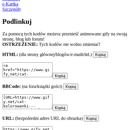
e-Kartka
Szczegóły
Podlinkuj
Za pomocą tych kodów możesz przenieść animowane gify na swoją
stronę, blog lub forum!
OSTRZEŻENIE:
Tych kodów nie wolno zmieniać!
HTML:
(dla strony głównej/blogów/e-maili/itd.)
Kopiuj
Kopiuj
BBCode:
(na fora/książki gości)
Kopiuj
Kopiuj
URL:
(bezpośredni adres URL do obrazka)
Kopiuj