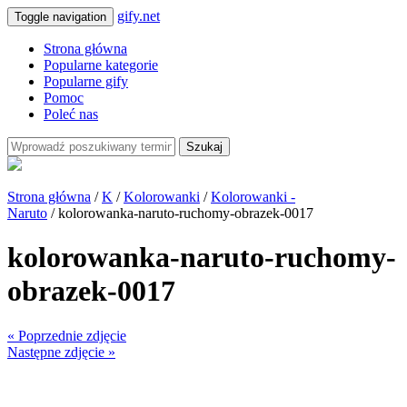
gify.net
Toggle navigation
Strona główna
Popularne kategorie
Popularne gify
Pomoc
Poleć nas
Szukaj
Strona główna
/
K
/
Kolorowanki
/
Kolorowanki -
Naruto
/ kolorowanka-naruto-ruchomy-obrazek-0017
kolorowanka-naruto-ruchomy-
obrazek-0017
« Poprzednie zdjęcie
Następne zdjęcie »