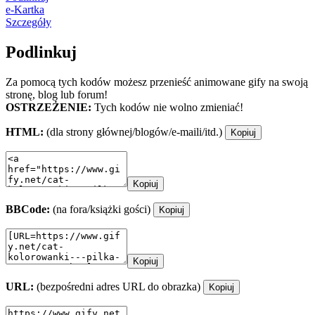
e-Kartka
Szczegóły
Podlinkuj
Za pomocą tych kodów możesz przenieść animowane gify na swoją
stronę, blog lub forum!
OSTRZEŻENIE:
Tych kodów nie wolno zmieniać!
HTML:
(dla strony głównej/blogów/e-maili/itd.)
Kopiuj
Kopiuj
BBCode:
(na fora/książki gości)
Kopiuj
Kopiuj
URL:
(bezpośredni adres URL do obrazka)
Kopiuj