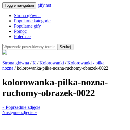
gify.net
Toggle navigation
Strona główna
Popularne kategorie
Popularne gify
Pomoc
Poleć nas
Szukaj
Strona główna
/
K
/
Kolorowanki
/
Kolorowanki - piłka
nożna
/ kolorowanka-pilka-nozna-ruchomy-obrazek-0022
kolorowanka-pilka-nozna-
ruchomy-obrazek-0022
« Poprzednie zdjęcie
Następne zdjęcie »