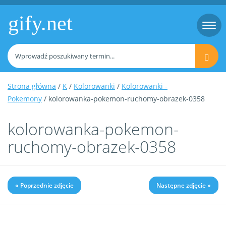
gify.net
Togg
navi
Strona główna
/
K
/
Kolorowanki
/
Kolorowanki -
Pokemony
/ kolorowanka-pokemon-ruchomy-obrazek-0358
kolorowanka-pokemon-
ruchomy-obrazek-0358
« Poprzednie zdjęcie
Następne zdjęcie »