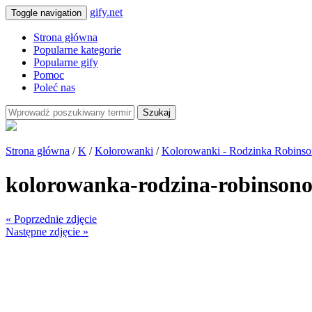
gify.net
Toggle navigation
Strona główna
Popularne kategorie
Popularne gify
Pomoc
Poleć nas
Szukaj
Strona główna
/
K
/
Kolorowanki
/
Kolorowanki - Rodzinka Robins
kolorowanka-rodzina-robinson
« Poprzednie zdjęcie
Następne zdjęcie »