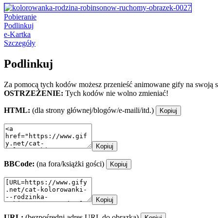
Pobieranie
Podlinkuj
e-Kartka
Szczegóły
Podlinkuj
Za pomocą tych kodów możesz przenieść animowane gify na swoją st
OSTRZEŻENIE:
Tych kodów nie wolno zmieniać!
HTML:
(dla strony głównej/blogów/e-maili/itd.)
Kopiuj
Kopiuj
BBCode:
(na fora/książki gości)
Kopiuj
Kopiuj
URL:
(bezpośredni adres URL do obrazka)
Kopiuj