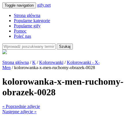
gify.net
Toggle navigation
Strona główna
Popularne kategorie
Popularne gify
Pomoc
Poleć nas
Szukaj
Strona główna
/
K
/
Kolorowanki
/
Kolorowanki - X-
Men
/ kolorowanka-x-men-ruchomy-obrazek-0028
kolorowanka-x-men-ruchomy-
obrazek-0028
« Poprzednie zdjęcie
Następne zdjęcie »