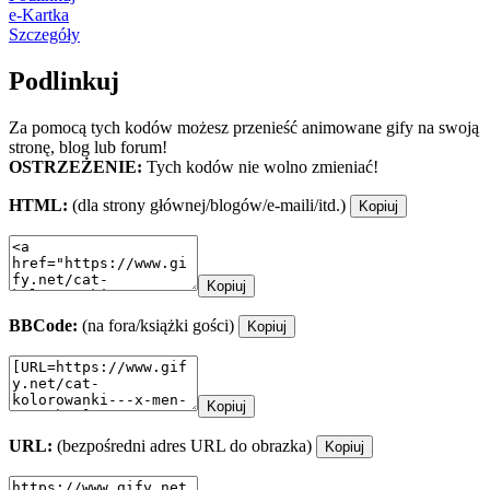
e-Kartka
Szczegóły
Podlinkuj
Za pomocą tych kodów możesz przenieść animowane gify na swoją
stronę, blog lub forum!
OSTRZEŻENIE:
Tych kodów nie wolno zmieniać!
HTML:
(dla strony głównej/blogów/e-maili/itd.)
Kopiuj
Kopiuj
BBCode:
(na fora/książki gości)
Kopiuj
Kopiuj
URL:
(bezpośredni adres URL do obrazka)
Kopiuj