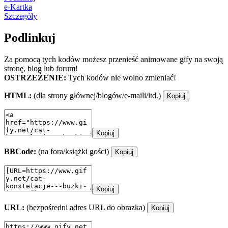
e-Kartka
Szczegóły
Podlinkuj
Za pomocą tych kodów możesz przenieść animowane gify na swoją
stronę, blog lub forum!
OSTRZEŻENIE:
Tych kodów nie wolno zmieniać!
HTML:
(dla strony głównej/blogów/e-maili/itd.)
Kopiuj
Kopiuj
BBCode:
(na fora/książki gości)
Kopiuj
Kopiuj
URL:
(bezpośredni adres URL do obrazka)
Kopiuj