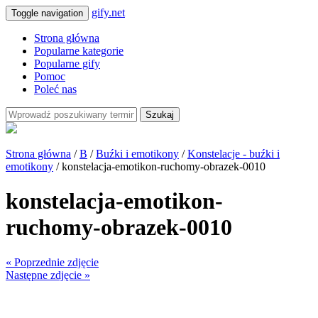
gify.net
Toggle navigation
Strona główna
Popularne kategorie
Popularne gify
Pomoc
Poleć nas
Szukaj
Strona główna
/
B
/
Buźki i emotikony
/
Konstelacje - buźki i
emotikony
/ konstelacja-emotikon-ruchomy-obrazek-0010
konstelacja-emotikon-
ruchomy-obrazek-0010
« Poprzednie zdjęcie
Następne zdjęcie »