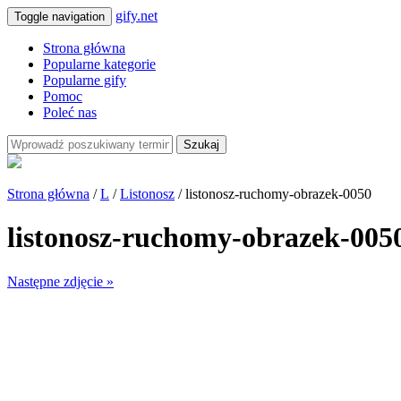
gify.net
Toggle navigation
Strona główna
Popularne kategorie
Popularne gify
Pomoc
Poleć nas
Szukaj
Strona główna
/
L
/
Listonosz
/ listonosz-ruchomy-obrazek-0050
listonosz-ruchomy-obrazek-005
Następne zdjęcie »