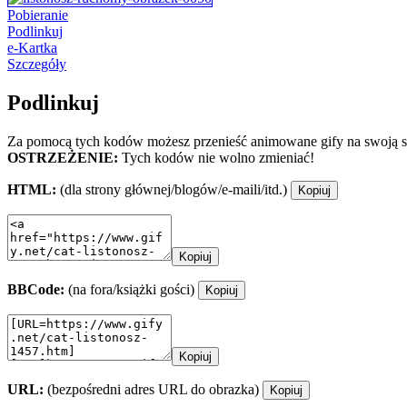
Pobieranie
Podlinkuj
e-Kartka
Szczegóły
Podlinkuj
Za pomocą tych kodów możesz przenieść animowane gify na swoją st
OSTRZEŻENIE:
Tych kodów nie wolno zmieniać!
HTML:
(dla strony głównej/blogów/e-maili/itd.)
Kopiuj
Kopiuj
BBCode:
(na fora/książki gości)
Kopiuj
Kopiuj
URL:
(bezpośredni adres URL do obrazka)
Kopiuj