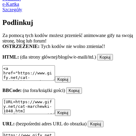
e-Kartka
Szczegóły
Podlinkuj
Za pomocą tych kodów możesz przenieść animowane gify na swoją
stronę, blog lub forum!
OSTRZEŻENIE:
Tych kodów nie wolno zmieniać!
HTML:
(dla strony głównej/blogów/e-maili/itd.)
Kopiuj
Kopiuj
BBCode:
(na fora/książki gości)
Kopiuj
Kopiuj
URL:
(bezpośredni adres URL do obrazka)
Kopiuj