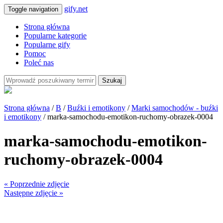
gify.net
Toggle navigation
Strona główna
Popularne kategorie
Popularne gify
Pomoc
Poleć nas
Szukaj
Strona główna
/
B
/
Buźki i emotikony
/
Marki samochodów - buźki
i emotikony
/ marka-samochodu-emotikon-ruchomy-obrazek-0004
marka-samochodu-emotikon-
ruchomy-obrazek-0004
« Poprzednie zdjęcie
Następne zdjęcie »