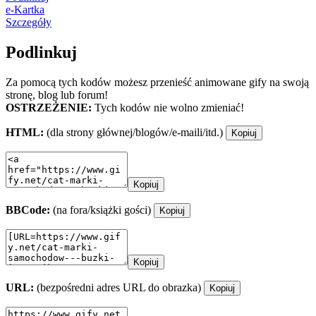
e-Kartka
Szczegóły
Podlinkuj
Za pomocą tych kodów możesz przenieść animowane gify na swoją
stronę, blog lub forum!
OSTRZEŻENIE:
Tych kodów nie wolno zmieniać!
HTML:
(dla strony głównej/blogów/e-maili/itd.)
Kopiuj
Kopiuj
BBCode:
(na fora/książki gości)
Kopiuj
Kopiuj
URL:
(bezpośredni adres URL do obrazka)
Kopiuj