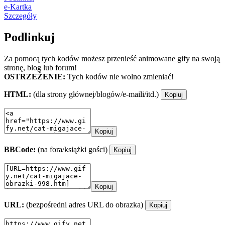
e-Kartka
Szczegóły
Podlinkuj
Za pomocą tych kodów możesz przenieść animowane gify na swoją
stronę, blog lub forum!
OSTRZEŻENIE:
Tych kodów nie wolno zmieniać!
HTML:
(dla strony głównej/blogów/e-maili/itd.)
Kopiuj
Kopiuj
BBCode:
(na fora/książki gości)
Kopiuj
Kopiuj
URL:
(bezpośredni adres URL do obrazka)
Kopiuj