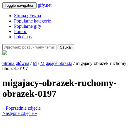
gify.net
Toggle navigation
Strona główna
Popularne kategorie
Popularne gify
Pomoc
Poleć nas
Szukaj
Strona główna
/
M
/
Migające obrazki
/ migajacy-obrazek-ruchomy-
obrazek-0197
migajacy-obrazek-ruchomy-
obrazek-0197
« Poprzednie zdjęcie
Następne zdjęcie »