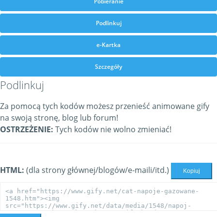
Pobieranie
Podlinkuj
e-Kartka
Szczegóły
Podlinkuj
Za pomocą tych kodów możesz przenieść animowane gify
na swoją stronę, blog lub forum!
OSTRZEŻENIE:
Tych kodów nie wolno zmieniać!
HTML:
(dla strony głównej/blogów/e-maili/itd.)
Kopiuj