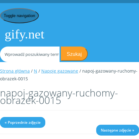
Toggle navigation
gify.net
Szukaj
Strona główna
/
N
/
Napoje gazowane
/ napoj-gazowany-ruchomy-
obrazek-0015
napoj-gazowany-ruchomy-
obrazek-0015
« Poprzednie zdjęcie
Następne zdjęcie »