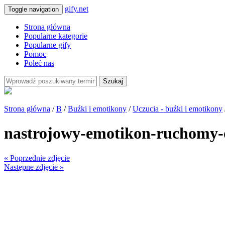
gify.net
Toggle navigation
Strona główna
Popularne kategorie
Popularne gify
Pomoc
Poleć nas
Szukaj
Strona główna
/
B
/
Buźki i emotikony
/
Uczucia - buźki i emotikony
nastrojowy-emotikon-ruchomy-
« Poprzednie zdjęcie
Następne zdjęcie »