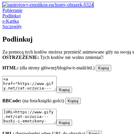
Pobieranie
Podlinkuj
e-Kartka
Szczegóły
Podlinkuj
Za pomocą tych kodów możesz przenieść animowane gify na swoją st
OSTRZEŻENIE:
Tych kodów nie wolno zmieniać!
HTML:
(dla strony głównej/blogów/e-maili/itd.)
Kopiuj
Kopiuj
BBCode:
(na fora/książki gości)
Kopiuj
Kopiuj
URL:
(bezpośredni adres URL do obrazka)
Kopiuj