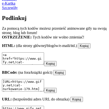
e-Kartka
Szczegóły
Podlinkuj
Za pomocą tych kodów możesz przenieść animowane gify na swoją
stronę, blog lub forum!
OSTRZEŻENIE:
Tych kodów nie wolno zmieniać!
HTML:
(dla strony głównej/blogów/e-maili/itd.)
Kopiuj
Kopiuj
BBCode:
(na fora/książki gości)
Kopiuj
Kopiuj
URL:
(bezpośredni adres URL do obrazka)
Kopiuj