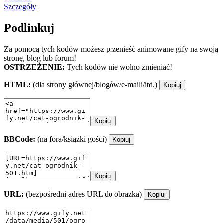
Szczegóły
Podlinkuj
Za pomocą tych kodów możesz przenieść animowane gify na swoją
stronę, blog lub forum!
OSTRZEŻENIE:
Tych kodów nie wolno zmieniać!
HTML:
(dla strony głównej/blogów/e-maili/itd.)
Kopiuj
Kopiuj
BBCode:
(na fora/książki gości)
Kopiuj
Kopiuj
URL:
(bezpośredni adres URL do obrazka)
Kopiuj