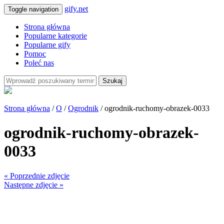
gify.net
Toggle navigation
Strona główna
Popularne kategorie
Popularne gify
Pomoc
Poleć nas
Szukaj
Strona główna
/
O
/
Ogrodnik
/ ogrodnik-ruchomy-obrazek-0033
ogrodnik-ruchomy-obrazek-
0033
« Poprzednie zdjęcie
Następne zdjęcie »