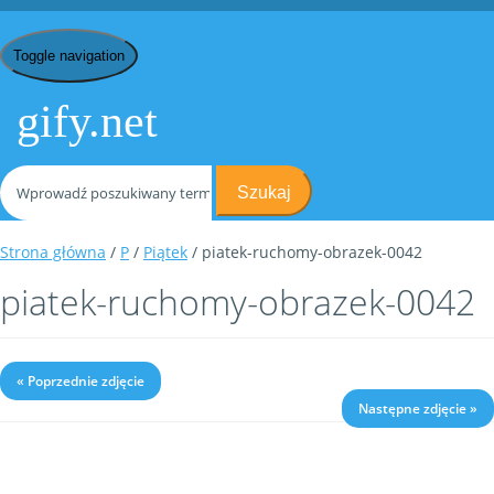
Toggle navigation
gify.net
Szukaj
Strona główna
/
P
/
Piątek
/ piatek-ruchomy-obrazek-0042
piatek-ruchomy-obrazek-0042
« Poprzednie zdjęcie
Następne zdjęcie »