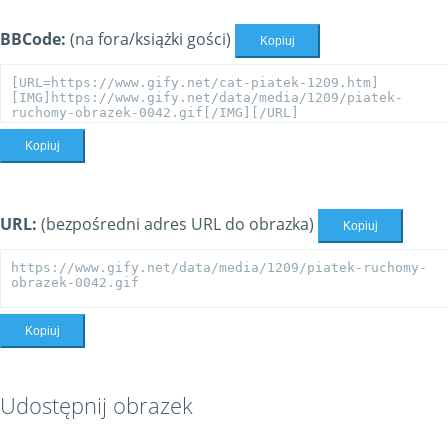
BBCode:
(na fora/książki gości)
Kopiuj
Kopiuj
URL:
(bezpośredni adres URL do obrazka)
Kopiuj
Kopiuj
Udostępnij obrazek