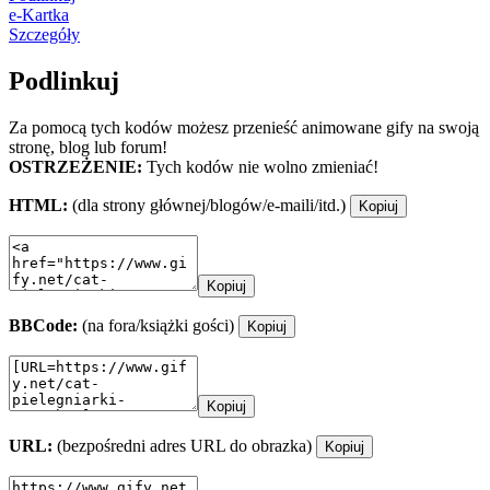
e-Kartka
Szczegóły
Podlinkuj
Za pomocą tych kodów możesz przenieść animowane gify na swoją
stronę, blog lub forum!
OSTRZEŻENIE:
Tych kodów nie wolno zmieniać!
HTML:
(dla strony głównej/blogów/e-maili/itd.)
Kopiuj
Kopiuj
BBCode:
(na fora/książki gości)
Kopiuj
Kopiuj
URL:
(bezpośredni adres URL do obrazka)
Kopiuj