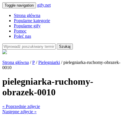
gify.net
Toggle navigation
Strona główna
Popularne kategorie
Popularne gify
Pomoc
Poleć nas
Szukaj
Strona główna
/
P
/
Pielęgniarki
/ pielegniarka-ruchomy-obrazek-
0010
pielegniarka-ruchomy-
obrazek-0010
« Poprzednie zdjęcie
Następne zdjęcie »