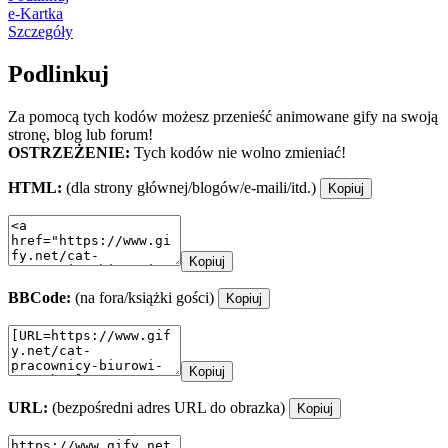
e-Kartka
Szczegóły
Podlinkuj
Za pomocą tych kodów możesz przenieść animowane gify na swoją
stronę, blog lub forum!
OSTRZEŻENIE:
Tych kodów nie wolno zmieniać!
HTML:
(dla strony głównej/blogów/e-maili/itd.)
Kopiuj
Kopiuj
BBCode:
(na fora/książki gości)
Kopiuj
Kopiuj
URL:
(bezpośredni adres URL do obrazka)
Kopiuj