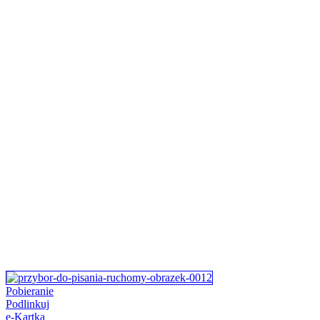
Pobieranie
Podlinkuj
e-Kartka