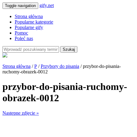
gify.net
Toggle navigation
Strona główna
Popularne kategorie
Popularne gify
Pomoc
Poleć nas
Szukaj
Strona główna
/
P
/
Przybory do pisania
/ przybor-do-pisania-
ruchomy-obrazek-0012
przybor-do-pisania-ruchomy-
obrazek-0012
Następne zdjęcie »