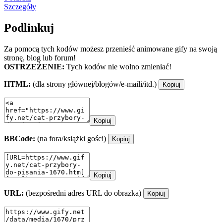
Szczegóły
Podlinkuj
Za pomocą tych kodów możesz przenieść animowane gify na swoją
stronę, blog lub forum!
OSTRZEŻENIE:
Tych kodów nie wolno zmieniać!
HTML:
(dla strony głównej/blogów/e-maili/itd.)
Kopiuj
Kopiuj
BBCode:
(na fora/książki gości)
Kopiuj
Kopiuj
URL:
(bezpośredni adres URL do obrazka)
Kopiuj