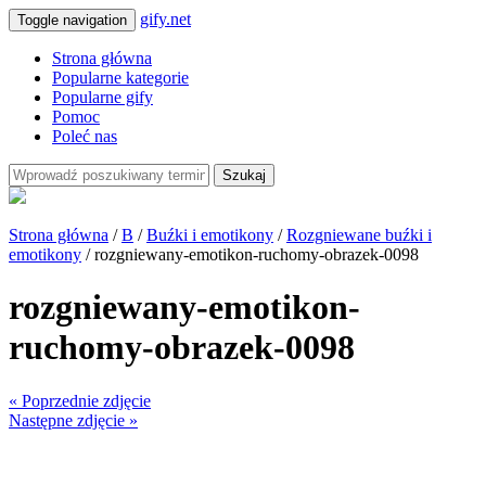
gify.net
Toggle navigation
Strona główna
Popularne kategorie
Popularne gify
Pomoc
Poleć nas
Szukaj
Strona główna
/
B
/
Buźki i emotikony
/
Rozgniewane buźki i
emotikony
/ rozgniewany-emotikon-ruchomy-obrazek-0098
rozgniewany-emotikon-
ruchomy-obrazek-0098
« Poprzednie zdjęcie
Następne zdjęcie »