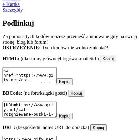
e-Kartka
Szczegóły
Podlinkuj
Za pomocą tych kodów możesz przenieść animowane gify na swoją
stronę, blog lub forum!
OSTRZEŻENIE:
Tych kodów nie wolno zmieniać!
HTML:
(dla strony głównej/blogów/e-maili/itd.)
Kopiuj
Kopiuj
BBCode:
(na fora/książki gości)
Kopiuj
Kopiuj
URL:
(bezpośredni adres URL do obrazka)
Kopiuj