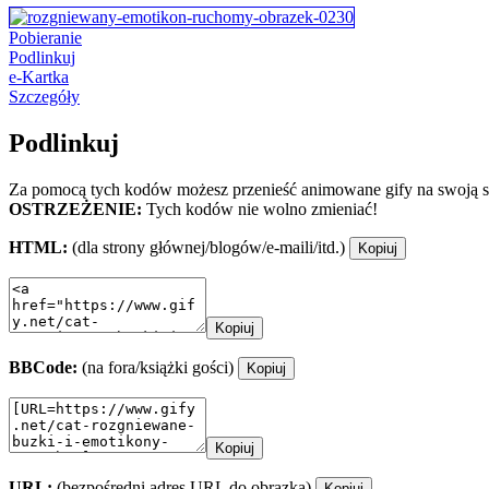
Pobieranie
Podlinkuj
e-Kartka
Szczegóły
Podlinkuj
Za pomocą tych kodów możesz przenieść animowane gify na swoją st
OSTRZEŻENIE:
Tych kodów nie wolno zmieniać!
HTML:
(dla strony głównej/blogów/e-maili/itd.)
Kopiuj
Kopiuj
BBCode:
(na fora/książki gości)
Kopiuj
Kopiuj
URL:
(bezpośredni adres URL do obrazka)
Kopiuj