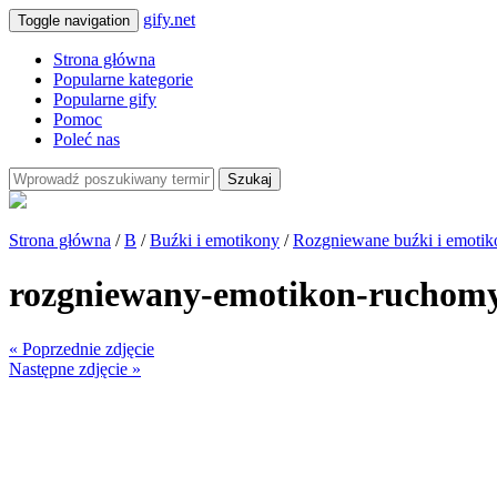
gify.net
Toggle navigation
Strona główna
Popularne kategorie
Popularne gify
Pomoc
Poleć nas
Szukaj
Strona główna
/
B
/
Buźki i emotikony
/
Rozgniewane buźki i emotik
rozgniewany-emotikon-ruchomy
« Poprzednie zdjęcie
Następne zdjęcie »