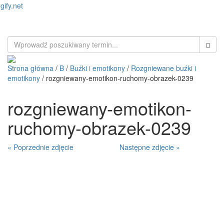
gify.net
Toggl
naviga
Strona główna
/
B
/
Buźki i emotikony
/
Rozgniewane buźki i
emotikony
/ rozgniewany-emotikon-ruchomy-obrazek-0239
rozgniewany-emotikon-
ruchomy-obrazek-0239
« Poprzednie zdjęcie
Następne zdjęcie »