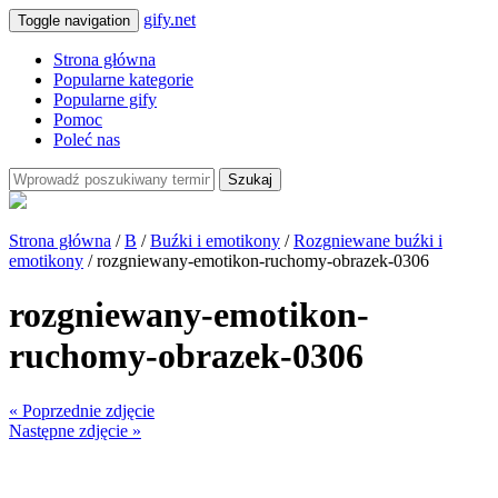
gify.net
Toggle navigation
Strona główna
Popularne kategorie
Popularne gify
Pomoc
Poleć nas
Szukaj
Strona główna
/
B
/
Buźki i emotikony
/
Rozgniewane buźki i
emotikony
/ rozgniewany-emotikon-ruchomy-obrazek-0306
rozgniewany-emotikon-
ruchomy-obrazek-0306
« Poprzednie zdjęcie
Następne zdjęcie »