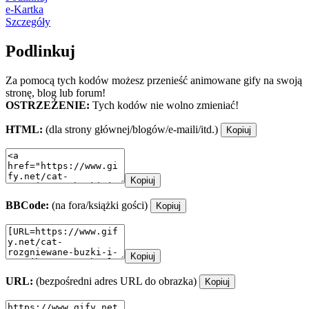
e-Kartka
Szczegóły
Podlinkuj
Za pomocą tych kodów możesz przenieść animowane gify na swoją
stronę, blog lub forum!
OSTRZEŻENIE:
Tych kodów nie wolno zmieniać!
HTML:
(dla strony głównej/blogów/e-maili/itd.)
Kopiuj
Kopiuj
BBCode:
(na fora/książki gości)
Kopiuj
Kopiuj
URL:
(bezpośredni adres URL do obrazka)
Kopiuj