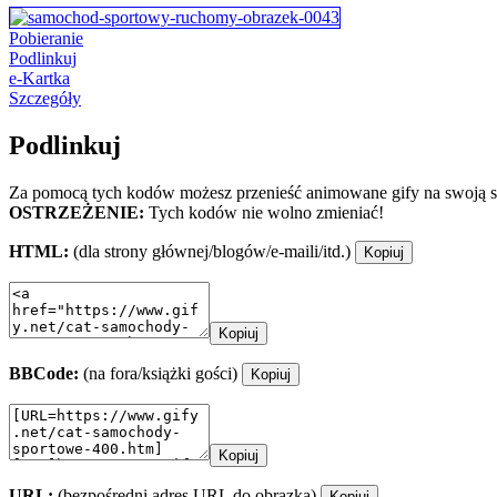
Pobieranie
Podlinkuj
e-Kartka
Szczegóły
Podlinkuj
Za pomocą tych kodów możesz przenieść animowane gify na swoją st
OSTRZEŻENIE:
Tych kodów nie wolno zmieniać!
HTML:
(dla strony głównej/blogów/e-maili/itd.)
Kopiuj
Kopiuj
BBCode:
(na fora/książki gości)
Kopiuj
Kopiuj
URL:
(bezpośredni adres URL do obrazka)
Kopiuj