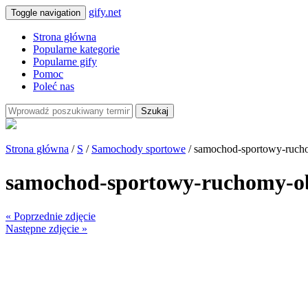
gify.net
Toggle navigation
Strona główna
Popularne kategorie
Popularne gify
Pomoc
Poleć nas
Szukaj
Strona główna
/
S
/
Samochody sportowe
/ samochod-sportowy-ruch
samochod-sportowy-ruchomy-o
« Poprzednie zdjęcie
Następne zdjęcie »