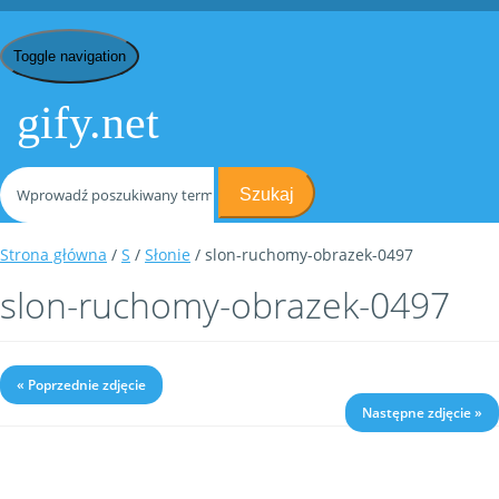
Toggle navigation
gify.net
Szukaj
Strona główna
/
S
/
Słonie
/ slon-ruchomy-obrazek-0497
slon-ruchomy-obrazek-0497
« Poprzednie zdjęcie
Następne zdjęcie »