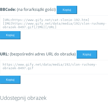
BBCode:
(na fora/książki gości)
Kopiuj
Kopiuj
URL:
(bezpośredni adres URL do obrazka)
Kopiuj
Kopiuj
Udostępnij obrazek