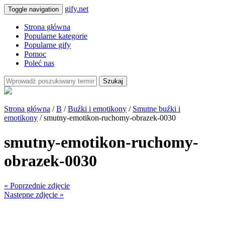
gify.net
Toggle navigation
Strona główna
Popularne kategorie
Popularne gify
Pomoc
Poleć nas
Szukaj
Strona główna
/
B
/
Buźki i emotikony
/
Smutne buźki i
emotikony
/ smutny-emotikon-ruchomy-obrazek-0030
smutny-emotikon-ruchomy-
obrazek-0030
« Poprzednie zdjęcie
Następne zdjęcie »