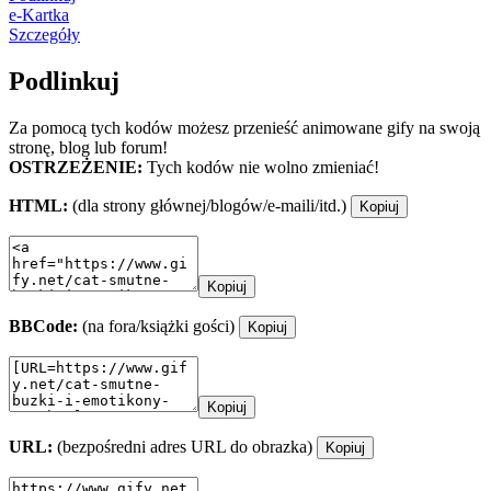
e-Kartka
Szczegóły
Podlinkuj
Za pomocą tych kodów możesz przenieść animowane gify na swoją
stronę, blog lub forum!
OSTRZEŻENIE:
Tych kodów nie wolno zmieniać!
HTML:
(dla strony głównej/blogów/e-maili/itd.)
Kopiuj
Kopiuj
BBCode:
(na fora/książki gości)
Kopiuj
Kopiuj
URL:
(bezpośredni adres URL do obrazka)
Kopiuj