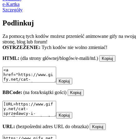
e-Kartka
Szczegóły
Podlinkuj
Za pomocą tych kodów możesz przenieść animowane gify na swoją
stronę, blog lub forum!
OSTRZEŻENIE:
Tych kodów nie wolno zmieniać!
HTML:
(dla strony głównej/blogów/e-maili/itd.)
Kopiuj
Kopiuj
BBCode:
(na fora/książki gości)
Kopiuj
Kopiuj
URL:
(bezpośredni adres URL do obrazka)
Kopiuj