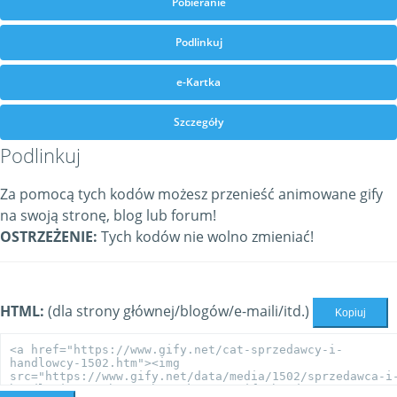
Pobieranie
Podlinkuj
e-Kartka
Szczegóły
Podlinkuj
Za pomocą tych kodów możesz przenieść animowane gify
na swoją stronę, blog lub forum!
OSTRZEŻENIE:
Tych kodów nie wolno zmieniać!
HTML:
(dla strony głównej/blogów/e-maili/itd.)
Kopiuj