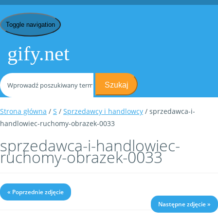
Toggle navigation
gify.net
Szukaj
Strona główna
/
S
/
Sprzedawcy i handlowcy
/ sprzedawca-i-
handlowiec-ruchomy-obrazek-0033
sprzedawca-i-handlowiec-
ruchomy-obrazek-0033
« Poprzednie zdjęcie
Następne zdjęcie »