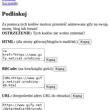
Szczegóły
Podlinkuj
Za pomocą tych kodów możesz przenieść animowane gify na swoją
stronę, blog lub forum!
OSTRZEŻENIE:
Tych kodów nie wolno zmieniać!
HTML:
(dla strony głównej/blogów/e-maili/itd.)
Kopiuj
Kopiuj
BBCode:
(na fora/książki gości)
Kopiuj
Kopiuj
URL:
(bezpośredni adres URL do obrazka)
Kopiuj