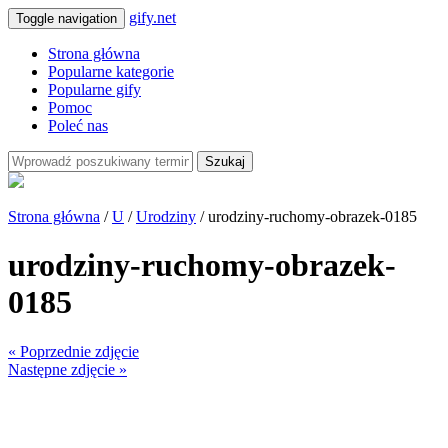
gify.net
Toggle navigation
Strona główna
Popularne kategorie
Popularne gify
Pomoc
Poleć nas
Szukaj
Strona główna
/
U
/
Urodziny
/ urodziny-ruchomy-obrazek-0185
urodziny-ruchomy-obrazek-
0185
« Poprzednie zdjęcie
Następne zdjęcie »