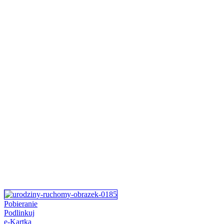
Pobieranie
Podlinkuj
e-Kartka