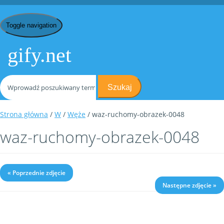
Toggle navigation
gify.net
Szukaj
Strona główna
/
W
/
Węże
/ waz-ruchomy-obrazek-0048
waz-ruchomy-obrazek-0048
« Poprzednie zdjęcie
Następne zdjęcie »