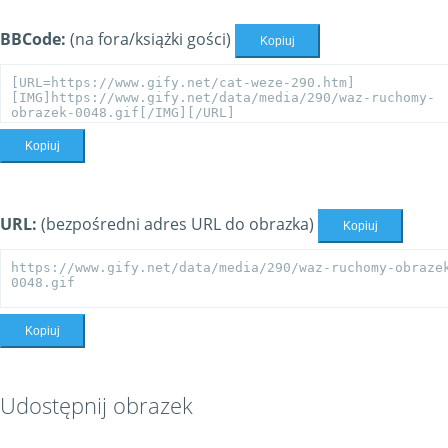
BBCode:
(na fora/książki gości)
Kopiuj
Kopiuj
URL:
(bezpośredni adres URL do obrazka)
Kopiuj
Kopiuj
Udostępnij obrazek