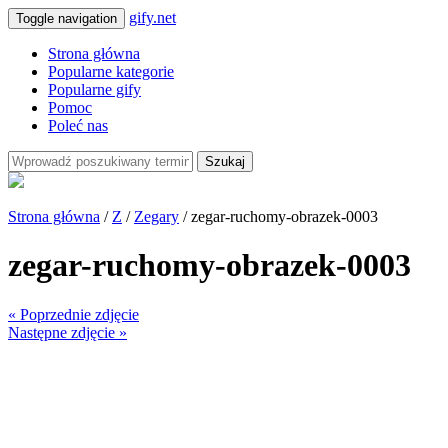
gify.net
Toggle navigation
Strona główna
Popularne kategorie
Popularne gify
Pomoc
Poleć nas
Szukaj
Strona główna
/
Z
/
Zegary
/ zegar-ruchomy-obrazek-0003
zegar-ruchomy-obrazek-0003
« Poprzednie zdjęcie
Następne zdjęcie »