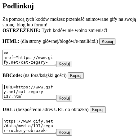
Podlinkuj
Za pomocą tych kodów możesz przenieść animowane gify na swoją
stronę, blog lub forum!
OSTRZEŻENIE:
Tych kodów nie wolno zmieniać!
HTML:
(dla strony głównej/blogów/e-maili/itd.)
Kopiuj
Kopiuj
BBCode:
(na fora/książki gości)
Kopiuj
Kopiuj
URL:
(bezpośredni adres URL do obrazka)
Kopiuj
Kopiuj