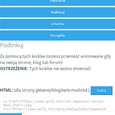
Pobieranie
Podlinkuj
e-Kartka
Szczegóły
Podlinkuj
Za pomocą tych kodów możesz przenieść animowane gify
na swoją stronę, blog lub forum!
OSTRZEŻENIE:
Tych kodów nie wolno zmieniać!
HTML:
(dla strony głównej/blogów/e-maili/itd.)
Kopiuj