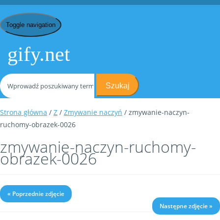
Toggle navigation
gify.net
Szukaj
Strona główna
/
Z
/
Zmywanie naczyń
/ zmywanie-naczyn-
ruchomy-obrazek-0026
zmywanie-naczyn-ruchomy-
obrazek-0026
« Poprzednie zdjęcie
Następne zdjęcie »