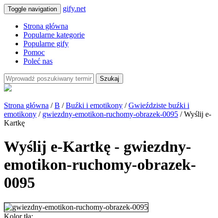
gify.net
Toggle navigation
Strona główna
Popularne kategorie
Popularne gify
Pomoc
Poleć nas
Szukaj
Strona główna
/
B
/
Buźki i emotikony
/
Gwieździste buźki i
emotikony
/
gwiezdny-emotikon-ruchomy-obrazek-0095
/ Wyślij e-
Kartkę
Wyślij e-Kartkę - gwiezdny-
emotikon-ruchomy-obrazek-
0095
Kolor tła: