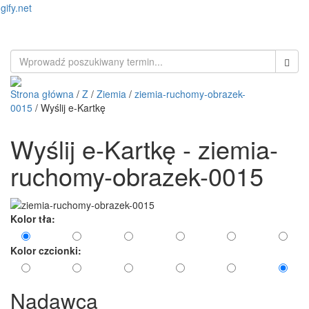
gify.net
Toggl
naviga
Strona główna
/
Z
/
Ziemia
/
ziemia-ruchomy-obrazek-
0015
/ Wyślij e-Kartkę
Wyślij e-Kartkę - ziemia-
ruchomy-obrazek-0015
Kolor tła:
Kolor czcionki:
Nadawca