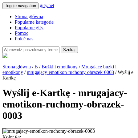
gify.net
Toggle navigation
Strona główna
Popularne kategorie
Popularne gify
Pomoc
Poleć nas
Szukaj
Strona główna
/
B
/
Buźki i emotikony
/
Mrugające buźki i
emotikony
/
mrugajacy-emotikon-ruchomy-obrazek-0003
/ Wyślij e-
Kartkę
Wyślij e-Kartkę - mrugajacy-
emotikon-ruchomy-obrazek-
0003
Kolor tła: