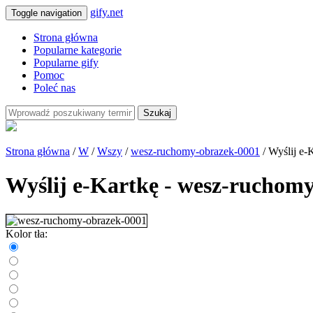
gify.net
Toggle navigation
Strona główna
Popularne kategorie
Popularne gify
Pomoc
Poleć nas
Szukaj
Strona główna
/
W
/
Wszy
/
wesz-ruchomy-obrazek-0001
/ Wyślij e-
Wyślij e-Kartkę - wesz-ruchom
Kolor tła: