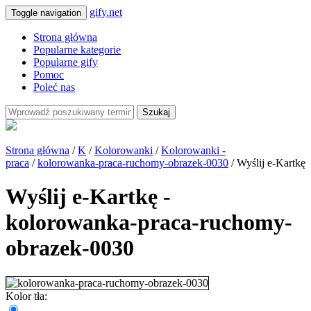
gify.net
Toggle navigation
Strona główna
Popularne kategorie
Popularne gify
Pomoc
Poleć nas
Szukaj
Strona główna
/
K
/
Kolorowanki
/
Kolorowanki -
praca
/
kolorowanka-praca-ruchomy-obrazek-0030
/ Wyślij e-Kartkę
Wyślij e-Kartkę -
kolorowanka-praca-ruchomy-
obrazek-0030
Kolor tła: