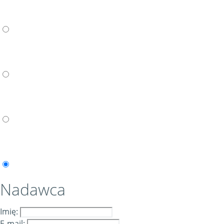
Nadawca
Imię:
E-mail: