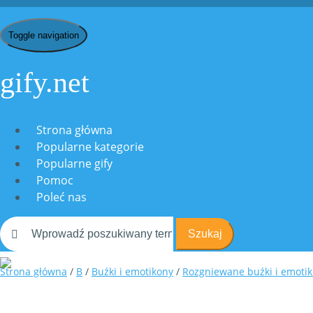
Toggle navigation
gify.net
Strona główna
Popularne kategorie
Popularne gify
Pomoc
Poleć nas
Szukaj
Strona główna
/
B
/
Buźki i emotikony
/
Rozgniewane buźki i emoti