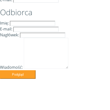
Odbiorca
Imię:
E-mail:
Nagłówek:
Wiadomość:
Podgląd