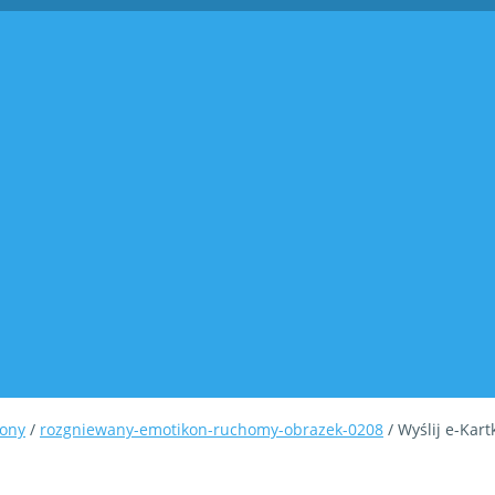
kony
/
rozgniewany-emotikon-ruchomy-obrazek-0208
/ Wyślij e-Kart