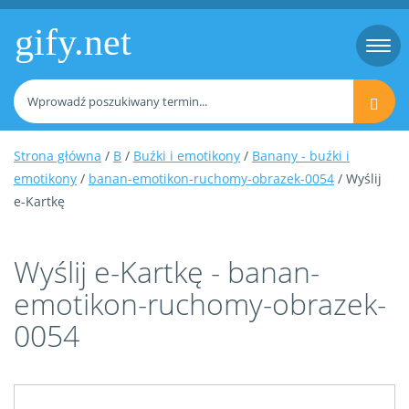
gify.net
Togg
navi
Strona główna
/
B
/
Buźki i emotikony
/
Banany - buźki i
emotikony
/
banan-emotikon-ruchomy-obrazek-0054
/ Wyślij
e-Kartkę
Wyślij e-Kartkę - banan-
emotikon-ruchomy-obrazek-
0054