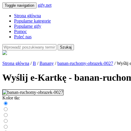
gify.net
Toggle navigation
Strona główna
Popularne kategorie
Popularne gify
Pomoc
Poleć nas
Szukaj
Strona główna
/
B
/
Banany
/
banan-ruchomy-obrazek-0027
/ Wyślij 
Wyślij e-Kartkę - banan-rucho
Kolor tła: