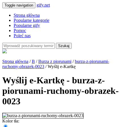
gify.net
Toggle navigation
Strona główna
Popularne kategorie
Popularne gify
Pomoc
Poleć nas
Szukaj
Strona główna
/
B
/
Burza z piorunami
/
burza-z-piorunami-
ruchomy-obrazek-0023
/ Wyślij e-Kartkę
Wyślij e-Kartkę - burza-z-
piorunami-ruchomy-obrazek-
0023
Kolor tła: