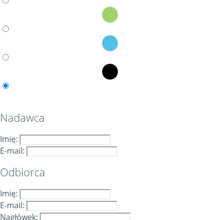
Nadawca
Imię:
E-mail:
Odbiorca
Imię:
E-mail:
Nagłówek: