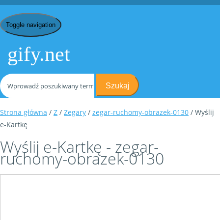
Toggle navigation
gify.net
Szukaj
Strona główna
/
Z
/
Zegary
/
zegar-ruchomy-obrazek-0130
/ Wyślij
e-Kartkę
Wyślij e-Kartkę - zegar-
ruchomy-obrazek-0130