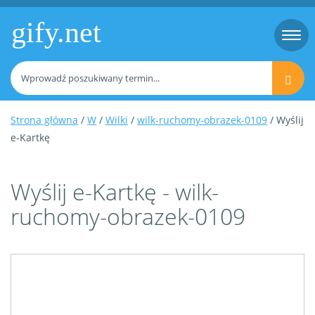
gify.net
Togg
navi
Strona główna
/
W
/
Wilki
/
wilk-ruchomy-obrazek-0109
/ Wyślij
e-Kartkę
Wyślij e-Kartkę - wilk-
ruchomy-obrazek-0109