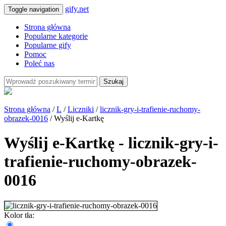
gify.net
Toggle navigation
Strona główna
Popularne kategorie
Popularne gify
Pomoc
Poleć nas
Szukaj
Strona główna
/
L
/
Liczniki
/
licznik-gry-i-trafienie-ruchomy-
obrazek-0016
/ Wyślij e-Kartkę
Wyślij e-Kartkę - licznik-gry-i-
trafienie-ruchomy-obrazek-
0016
Kolor tła: