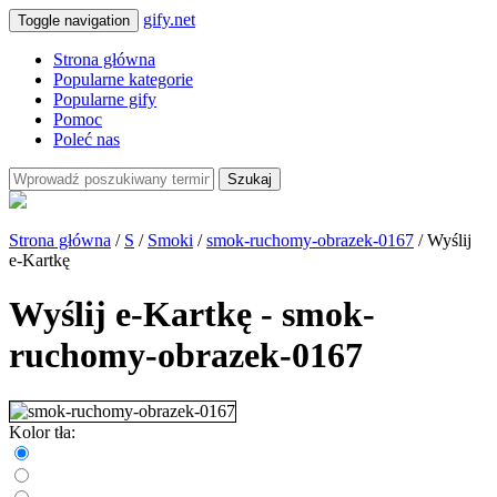
gify.net
Toggle navigation
Strona główna
Popularne kategorie
Popularne gify
Pomoc
Poleć nas
Szukaj
Strona główna
/
S
/
Smoki
/
smok-ruchomy-obrazek-0167
/ Wyślij
e-Kartkę
Wyślij e-Kartkę - smok-
ruchomy-obrazek-0167
Kolor tła: