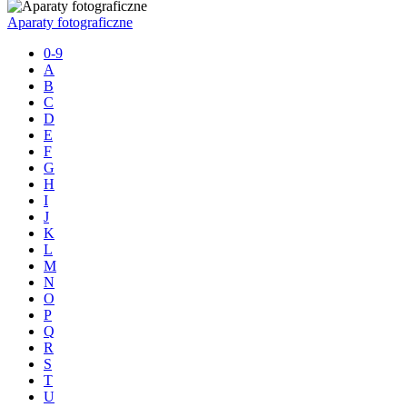
Aparaty fotograficzne
0-9
A
B
C
D
E
F
G
H
I
J
K
L
M
N
O
P
Q
R
S
T
U