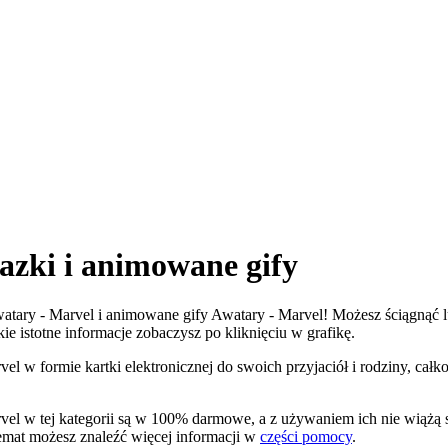
azki i animowane gify
Awatary - Marvel i animowane gify Awatary - Marvel! Możesz ściągnąć l
kie istotne informacje zobaczysz po kliknięciu w grafikę.
el w formie kartki elektronicznej do swoich przyjaciół i rodziny, cał
vel w tej kategorii są w 100% darmowe, a z używaniem ich nie wiążą
temat możesz znaleźć więcej informacji w
części pomocy
.