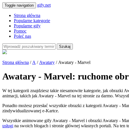
gify.net
Toggle navigation
Strona główna
Popularne kategorie
Popularne gify
Pomoc
Poleć nas
Szukaj
Strona główna
/
A
/
Awatary
/ Awatary - Marvel
Awatary - Marvel: ruchome obr
W tej kategorii znajdziesz takie niesamowite kategorie, jak obrazki 
animacji, takich jak Awatary - Marvel na tej stronie za darmo. Wszyst
Ponadto możesz przesłać wszystkie obrazki z kategorii Awatary - Marv
zindywidualizowanej e-Kartce.
Wszystkie animowane gify Awatary - Marvel i obrazki Awatary - Mar
usługi
na swoich blogach i stronie głównej własnych portali. Na ten 