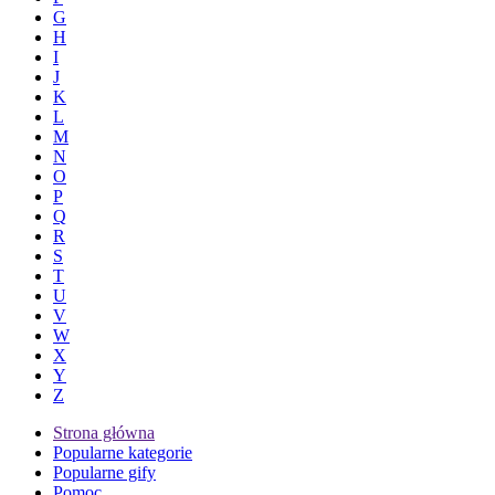
G
H
I
J
K
L
M
N
O
P
Q
R
S
T
U
V
W
X
Y
Z
Strona główna
Popularne kategorie
Popularne gify
Pomoc