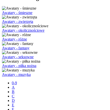
Awatary - śmieszne
Awatary - zwierzęta
Awatary - okolicznościowe
Awatary - różne
Awatary - fantasy
Awatary - seksowne
Awatary - piłka nożna
Awatary - muzyka
0-9
A
B
C
D
E
F