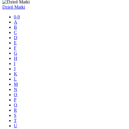
Dzień Matki
0-9
A
B
C
D
E
F
G
H
I
J
K
L
M
N
O
P
Q
R
S
T
U