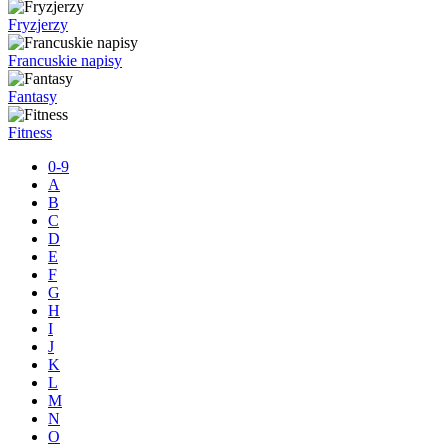
Fryzjerzy
Francuskie napisy
Fantasy
Fitness
0-9
A
B
C
D
E
F
G
H
I
J
K
L
M
N
O